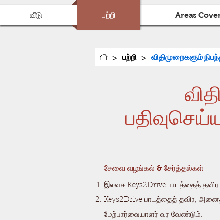
வீடு
பற்றி
Areas Cove
>
>
பற்றி
விதிமுறைகளும் நிப
வித
பதிவுசெய்
சேவை வழங்கல் & சேர்த்தல்கள்
இலவச Keys2Drive பாடத்தைத் தவிர அ
Keys2Drive பாடத்தைத் தவிர, அனைத்து
மேற்பார்வையாளர் வர வேண்டும்.