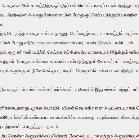
ோதனையின் காலத்திற்கு ஓட்டுநர் பள்ளியின் காரைப் பயன்படுத்துவதை 
 அமர்வுகள் அல்லது சோதனையின் போது ஓட்டுநர் பயிற்றுவிப்பாளரின
லை.
ற்கு பொருத்தமானதா என்பதை உறுதி செய்வதற்காக, வாகனத்தில் வழக
ையின் போது எதிர்பாராத காரணங்களால் கார் பயன்படுத்தப்படாவிட்டால் 
னும், ஒரு கற்றவர் பயிற்சி செய்ததைப் போலவே வாகனமும் இருக்கும் என்
கற்றவர் "சோதனைக்கான காரைப் பயன்படுத்துதல்" சேவைக் கட்டணத்தைத் 
தங்களுக்கு மட்டுமே செல்லுபடியாகும். தொகுப்பில் உள்ள பயன்படுத்தப்பட
நினைவூட்டல் எஸ்எம்எஸ் சரிபார்க்கவும், ஏனெனில் இது உங்கள் மற்றும் பயி
்ணிக்கையானது, முதல் அமர்வில் உங்கள் செயல்திறனை அடிப்படையாகக் கொண
் மணிநேரங்களின் உண்மையான எண்ணிக்கையானது, வழக்கமான கிடைக்கும் 
ு கற்றலைப் பொறுத்து மாறலாம்.
ொடர்பு கொள்ள அனுமதிக்கப்படுகிறார் (தேவைப்பட்டால் மற்றும் அனுமதிய