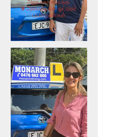
அனுபவம் வாய்ந்த
& அமைதியான ஓட்டுநர்
பயிற்றுனர்கள்