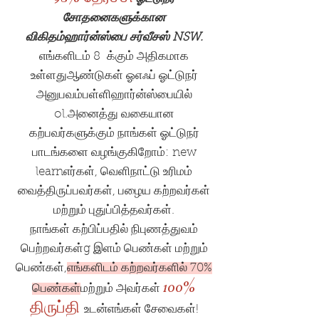
சோதனைகளுக்கான
விகிதம்
ஹார்ன்ஸ்பை சர்வீசஸ் NSW.
எங்களிடம் 8 க்கும் அதிகமாக
உள்ளது
ஆண்டுகள் ஓ
எஃப் ஓட்டுநர்
அனுபவம்
பள்ளி
ஹார்ன்ஸ்பையில்
ol.
அனைத்து வகையான
கற்பவர்களுக்கும் நாங்கள் ஓட்டுநர்
பாடங்களை வழங்குகிறோம்:
new
learn
எர்
கள், வெளிநாட்டு உரிமம்
வைத்திருப்பவர்கள், பழைய கற்றவர்கள்
மற்றும் புதுப்பித்தவர்கள்.
நாங்கள் கற்பிப்பதில் நிபுணத்துவம்
பெற்றவர்கள்
g இளம் பெண்கள் மற்றும்
பெண்கள்,
எங்களிடம் கற்றவர்களில் 70%
100%
பெண்கள்
மற்றும் அவர்கள்
திருப்தி
உடன்
எங்கள் சேவைகள்!